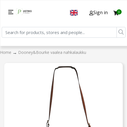
Sign in
0
→
Home
Dooney&Bourke vaalea nahkalaukku