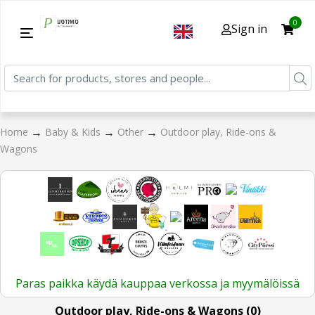
0
Sign in
→
→
→
Home
Baby & Kids
Other
Outdoor play, Ride-ons &
Wagons
Paras paikka käydä kauppaa verkossa ja myymälöissä
Outdoor play, Ride-ons & Wagons (0)