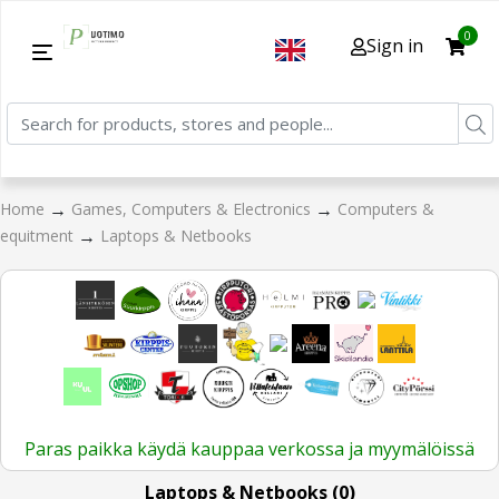
0
Sign in
→
→
Home
Games, Computers & Electronics
Computers &
→
equitment
Laptops & Netbooks
Paras paikka käydä kauppaa verkossa ja myymälöissä
Laptops & Netbooks (0)