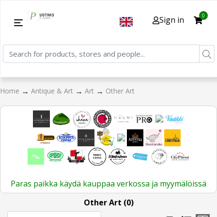
0
Sign in
→
→
→
Home
Antique & Art
Art
Other Art
Paras paikka käydä kauppaa verkossa ja myymälöissä
Other Art (0)