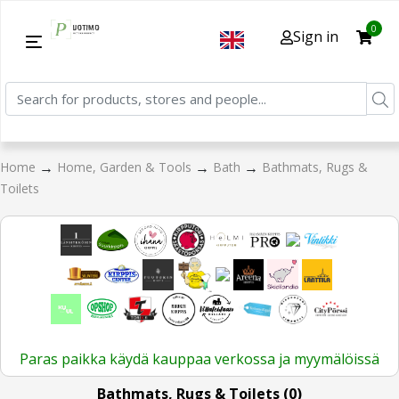
0
Sign in
→
→
→
Home
Home, Garden & Tools
Bath
Bathmats, Rugs &
Toilets
Paras paikka käydä kauppaa verkossa ja myymälöissä
Bathmats, Rugs & Toilets (0)