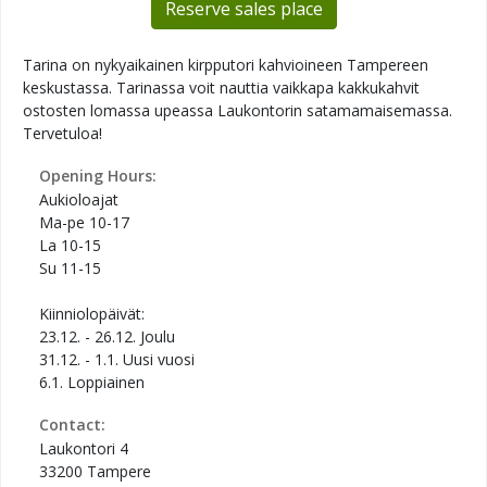
Reserve sales place
Tarina on nykyaikainen kirpputori kahvioineen Tampereen
keskustassa. Tarinassa voit nauttia vaikkapa kakkukahvit
ostosten lomassa upeassa Laukontorin satamamaisemassa.
Tervetuloa!
Opening Hours:
Aukioloajat
Ma-pe 10-17
La 10-15
Su 11-15
Kiinniolopäivät:
23.12. - 26.12. Joulu
31.12. - 1.1. Uusi vuosi
6.1. Loppiainen
Contact:
Laukontori 4
33200 Tampere