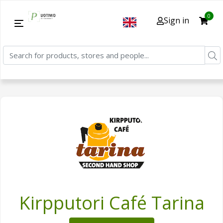
0
Sign in
Kirpputori Café Tarina