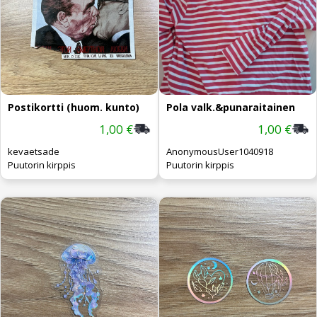
Postikortti (huom. kunto)
Pola valk.&punaraitainen
1,00 €
1,00 €
kevaetsade
AnonymousUser1040918
Puutorin kirppis
Puutorin kirppis