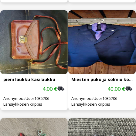
pieni laukku käsilaukku
Miesten puku ja solmio koko 50
4,00 €
40,00 €
AnonymousUser1035706
AnonymousUser1035706
Länsiykkösen kirppis
Länsiykkösen kirppis