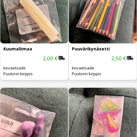
Kuumaliimaa
Puuvärikynäsetti
2,00 €
2,50 €
kevaetsade
kevaetsade
Puutorin kirppis
Puutorin kirppis