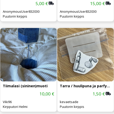
5,00 €
15,00 €
AnonymousUser832030
AnonymousUser832030
Puutorin kirppis
Puutorin kirppis
Tiimalasi (sininen)muoti
Tarra / huulipuna ja parfyymi
10,00 €
1,50 €
Viki96
kevaetsade
Kirpputori Helmi
Puutorin kirppis