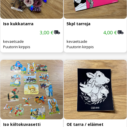
Iso kukkatarra
5kpl tarroja
3,00 €
4,00 €
kevaetsade
kevaetsade
Puutorin kirppis
Puutorin kirppis
Iso kiiltokuvasetti
OE tarra / eläimet