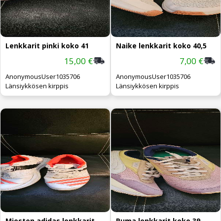
Lenkkarit pinki koko 41
Naike lenkkarit koko 40,5
15,00 €
7,00 €
AnonymousUser1035706
AnonymousUser1035706
Länsiykkösen kirppis
Länsiykkösen kirppis
Miesten adidas lenkkarit koko 44 oransi
Puma lenkkarit koko 39