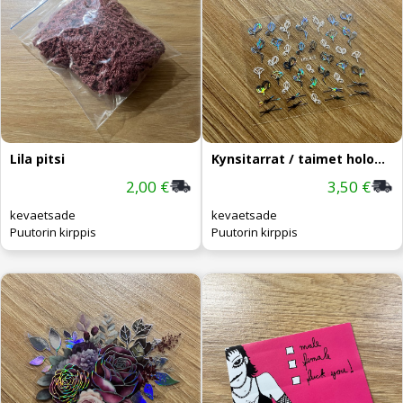
Lila pitsi
Kynsitarrat / taimet hologrammi
2,00 €
3,50 €
kevaetsade
kevaetsade
Puutorin kirppis
Puutorin kirppis