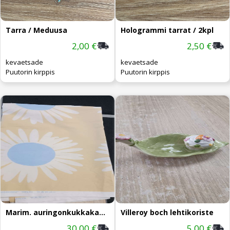
Tarra / Meduusa
Hologrammi tarrat / 2kpl
2,00 €
2,50 €
kevaetsade
kevaetsade
Puutorin kirppis
Puutorin kirppis
Marim. auringonkukkakangas n.140x300cm
Villeroy boch lehtikoriste
30,00 €
5,00 €