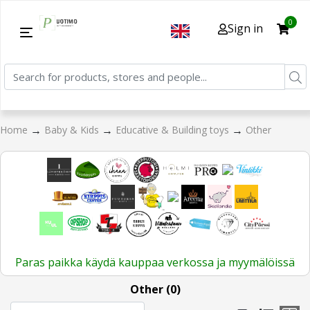
0
Sign in
→
→
→
Home
Baby & Kids
Educative & Building toys
Other
Paras paikka käydä kauppaa verkossa ja myymälöissä
Other (0)